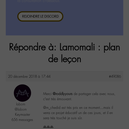
la consultation ci-dessous.
REJOINDRE LE DISCORD
Répondre à: Lamomali : plan
de leçon
20 décembre 2018 à 17:44
#49086
Merci
@roddlyyours
de partager cela avec nous,
c’est très émouvant.
labom
@m_chedid est très pris en ce moment…mais il
@labom
verra ce projet éducatif un de ces jours, et il en
Keymaster
sera très touché je suis sûr.
656 messages
🙏🙏🙏