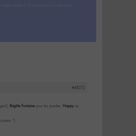
s disponibles à la consultation ci-dessous.
#48272
ages!),
Brigitte Fontaine
pour les paroles,
Happy
au
!
curieux :’)