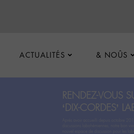
ACTUALITÉS
& NOÛS
RENDEZ-VOUS SU
‘DIX-CORDES’ LA
Après avoir accueilli depuis octobre 201
discussions labohémiennes, notre bon vie
nouvel espace de discussion pour les labo