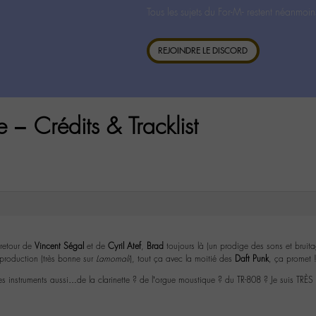
Tous les sujets du For-M- restent néanmoin
REJOINDRE LE DISCORD
e – Crédits & Tracklist
 retour de
Vincent Ségal
et de
Cyril Atef
,
Brad
toujours là (un prodige des sons et bruit
production (très bonne sur
Lamomali
), tout ça avec la moitié des
Daft Punk
, ça promet 
et les instruments aussi…de la clarinette ? de l’orgue moustique ? du TR-808 ? Je suis TRÈS 