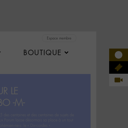
Espace membre
BOUTIQUE
R LE
BO -M-
5 des centaines et des centaines de sujets de
ux Forum laisse désormais sa place à un tout
hémien‧ne‧s: le « Dix-cordes ».