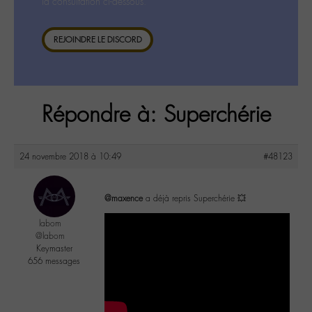
la consultation ci-dessous.
REJOINDRE LE DISCORD
Répondre à: Superchérie
24 novembre 2018 à 10:49
#48123
@maxence
a déjà repris Superchérie 💥
labom
@labom
Keymaster
656 messages