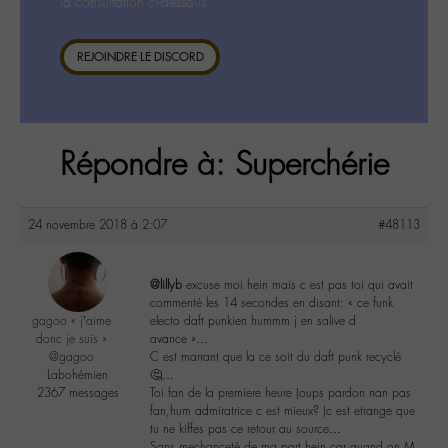
la consultation ci-dessous.
REJOINDRE LE DISCORD
Répondre à: Superchérie
24 novembre 2018 à 2:07
#48113
@lillyb
excuse moi hein mais c est pas toi qui avait
commenté les 14 secondes en disant: « ce funk
gagoo « j’aime
electo daft punkien hummm j en salive d
donc je suis »
avance »…
@gagoo
C est marrant que la ce soit du daft punk recyclé
Labohémien
🤔…
2367 messages
Toi fan de la premiere heure (oups pardon nan pas
fan,hum admiratrice c est mieux? )c est etrange que
tu ne kiffes pas ce retour au source…
Sans mechanceté de ma part hein car quand on M