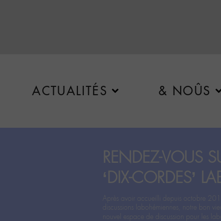
ACTUALITÉS
& NOÛS
RENDEZ-VOUS SU
‘DIX-CORDES’ LA
Après avoir accueilli depuis octobre 201
discussions labohémiennes, notre bon vie
nouvel espace de discussion pour les labo