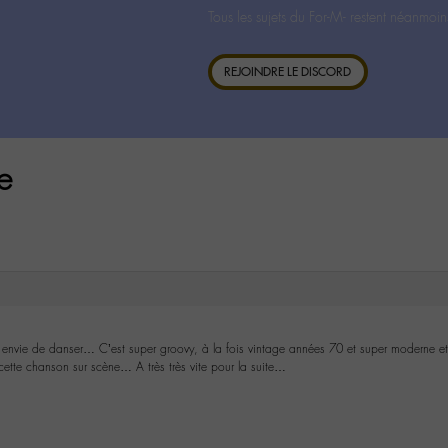
Tous les sujets du For-M- restent néanmoin
REJOINDRE LE DISCORD
e
 envie de danser… C’est super groovy, à la fois vintage années 70 et super moderne et é
e cette chanson sur scène… A très très vite pour la suite…