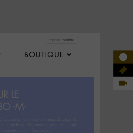
Espace membre
BOUTIQUE
R LE
BO -M-
5 des centaines et des centaines de sujets de
ux Forum laisse désormais sa place à un tout
hémien‧ne‧s: le « Dix-cordes ».