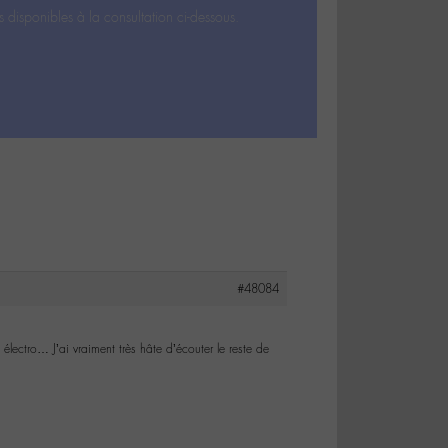
s disponibles à la consultation ci-dessous.
#48084
lectro… J’ai vraiment très hâte d’écouter le reste de