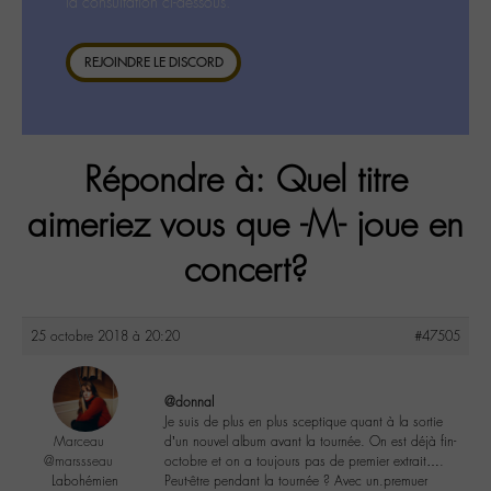
la consultation ci-dessous.
REJOINDRE LE DISCORD
Répondre à: Quel titre
aimeriez vous que -M- joue en
concert?
25 octobre 2018 à 20:20
#47505
@donnal
Je suis de plus en plus sceptique quant à la sortie
Marceau
d’un nouvel album avant la tournée. On est déjà fin-
@marssseau
octobre et on a toujours pas de premier extrait….
Labohémien
Peut-être pendant la tournée ? Avec un.premuer