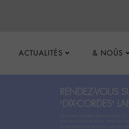
ACTUALITÉS
& NOÛS
RENDEZ-VOUS SU
‘DIX-CORDES’ LA
Après avoir accueilli depuis octobre 201
discussions labohémiennes, notre bon vie
nouvel espace de discussion pour les labo