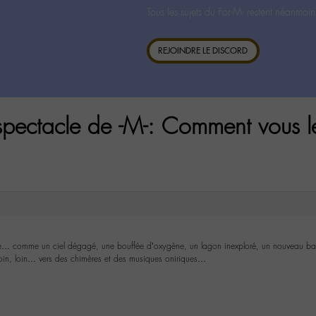
Tous les sujets du For-M- restent néanmoin
REJOINDRE LE DISCORD
pectacle de -M-: Comment vous l
cre… comme un ciel dégagé, une bouffée d’oxygène, un lagon inexploré, un nouveau ba
in, loin… vers des chimères et des musiques oniriques…