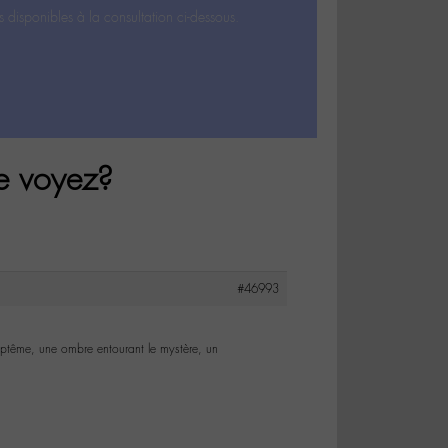
s disponibles à la consultation ci-dessous.
e voyez?
#46993
ptême, une ombre entourant le mystère, un