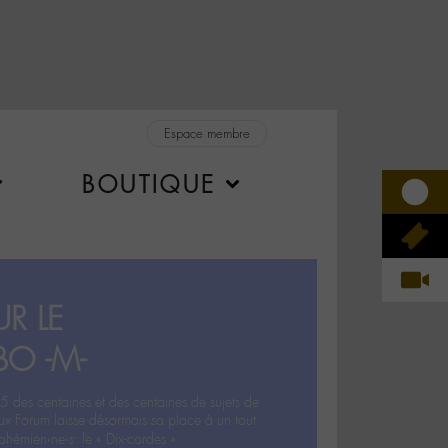
Espace membre
BOUTIQUE
R LE
BO -M-
5 des centaines et des centaines de sujets de
ux Forum laisse désormais sa place à un tout
hémien‧ne‧s: le « Dix-cordes ».