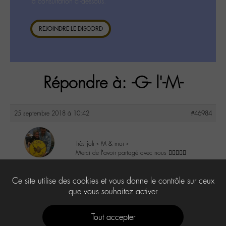
la consultation ci-dessous.
REJOINDRE LE DISCORD
Répondre à: -G- l'-M-
25 septembre 2018 à 10:42
#46984
Très joli « M & moi »
Merci de l’avoir partagé avec nous 👍🏼😉✌🏽
maguy
@maguy
2
Ce site utilise des cookies et vous donne le contrôle sur ceux
Labohémien
3168 messages
que vous souhaitez activer
Tout accepter