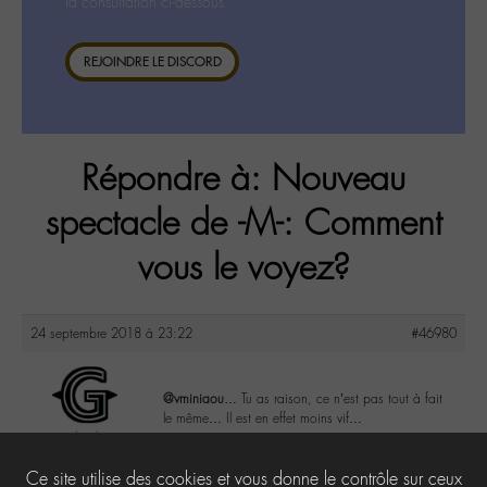
la consultation ci-dessous.
REJOINDRE LE DISCORD
Répondre à: Nouveau
spectacle de -M-: Comment
vous le voyez?
24 septembre 2018 à 23:22
#46980
@vminiaou
… Tu as raison, ce n’est pas tout à fait
le même… Il est en effet moins vif…
goulvenh
@goulvenh
5
Ce site utilise des cookies et vous donne le contrôle sur ceux
Labohémien