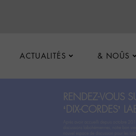
ACTUALITÉS
& NOÛS
RENDEZ-VOUS SU
‘DIX-CORDES’ LA
Après avoir accueilli depuis octobre 201
discussions labohémiennes, notre bon vie
nouvel espace de discussion pour les labo