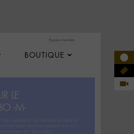
Espace membre
BOUTIQUE
R LE
BO -M-
5 des centaines et des centaines de sujets de
ux Forum laisse désormais sa place à un tout
hémien‧ne‧s: le « Dix-cordes ».