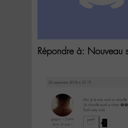
Répondre à: Nouveau s
24 septembre 2018 à 22:19
Moi je le vois rock un chouill
Un chouille punk a chien 😂
Trash sexy rock
gagoo « j’aime
3
donc je suis »