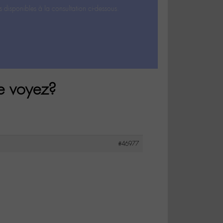
s disponibles à la consultation ci-dessous.
e voyez?
#46977