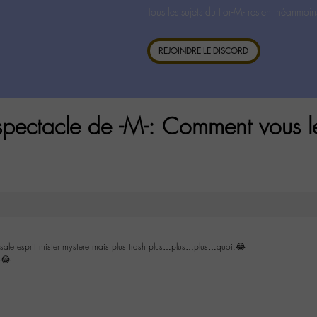
Tous les sujets du For-M- restent néanmoin
REJOINDRE LE DISCORD
pectacle de -M-: Comment vous l
e sale esprit mister mystere mais plus trash plus…plus…plus…quoi.😂
😂