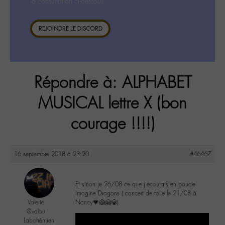
la consultation ci-dessous.
REJOINDRE LE DISCORD
Répondre à: ALPHABET
MUSICAL lettre X (bon
courage !!!!)
16 septembre 2018 à 23:20
#46467
Et sinon je 26/08 ce que j’ecoutais en boucle
Imagine Dragons ( concert de folie le 21/08 à
Valerie
Nancy💗😱🤗😁)
@valou
Labohémien