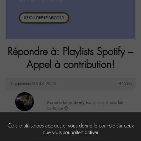
la consultation ci-dessous.
REJOINDRE LE DISCORD
Répondre à: Playlists Spotify –
Appel à contribution!
16 septembre 2018 à 22:56
#46465
Pas eu le temps de m’y mettre mais je vous fais
confiance 😉
Valerie
@valou
0
Ce site utilise des cookies et vous donne le contrôle sur ceux
Labohémien
505 messages
que vous souhaitez activer