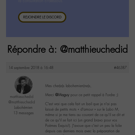
la consultation ci-dessous.
REJOINDRE LE DISCORD
Répondre à: @matthieuchedid
14 septembre 2018 à 16:48
#46387
Mes cher(e)s labohemien(ne)s,
Merci
@Maguy
pour ce petit rappel à l’ordre ;)
matthieuchedid
@matthieuchedid
C’est vrai que cela fait un bail que je n’ai pas
Labohémien
laissé de petits mots « d’amour » sur le Labo M,
13 messages
même si je me tiens au courant de ce qu’il se dit et
de ce qu’il se fait ici (un grand bravo pour vos
Poèmes Exquis!). J’avoue que c’est un peu la folie
depuis ces derniers mois avec la préparation de