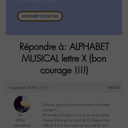
la consultation ci-dessous.
REJOINDRE LE DISCORD
Répondre à: ALPHABET
MUSICAL lettre X (bon
courage !!!!)
1 septembre 2018 à 17:10
#46204
M’ouais pas trop d’inpiration pour cette lettre
classée X…
Lilly
En escale à Singapour j’ai vu ce jeune artiste
@lillyb
chanter Thinking Out Loud de Ed Sheeran (sur
Labohémien
l’album X !) et j’ai trouvé ça pas mal du tout…