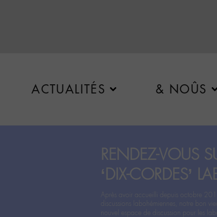
ACTUALITÉS
& NOÛS
RENDEZ-VOUS SU
‘DIX-CORDES’ LA
Après avoir accueilli depuis octobre 201
discussions labohémiennes, notre bon vie
nouvel espace de discussion pour les labo