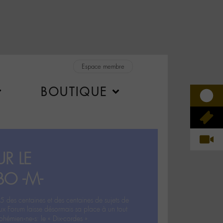
Espace membre
BOUTIQUE
R LE
BO -M-
5 des centaines et des centaines de sujets de
ux Forum laisse désormais sa place à un tout
hémien‧ne‧s: le « Dix-cordes ».