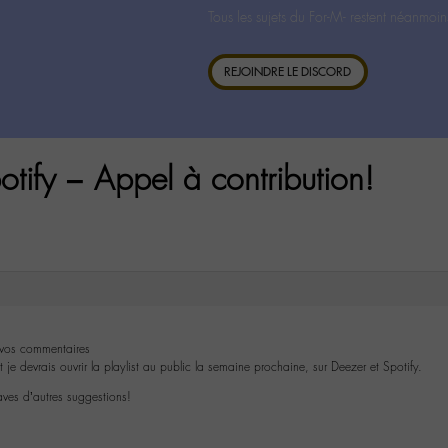
Tous les sujets du For-M- restent néanmoin
REJOINDRE LE DISCORD
otify – Appel à contribution!
 vos commentaires
 je devrais ouvrir la playlist au public la semaine prochaine, sur Deezer et Spotify.
aves d’autres suggestions!