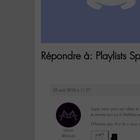
Répondre à: Playlists Sp
29 août 2018 à 11:57
Super merci pour vos idées et
Je montre tout ça à Matthieu et
N’hésitez pas d’ici là si vous 
labom
@labom
5