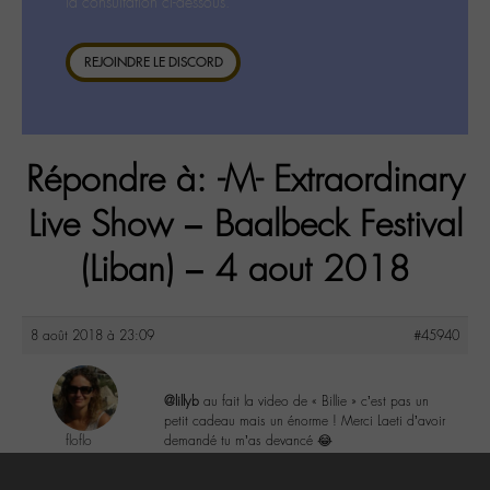
la consultation ci-dessous.
REJOINDRE LE DISCORD
Répondre à: -M- Extraordinary
Live Show – Baalbeck Festival
(Liban) – 4 aout 2018
8 août 2018 à 23:09
#45940
@lillyb
au fait la video de « Billie » c’est pas un
petit cadeau mais un énorme ! Merci Laeti d’avoir
floflo
demandé tu m’as devancé 😂
@floflo
Labohémien
2