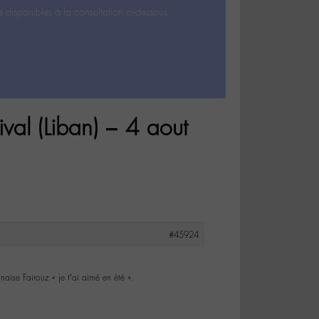
s disponibles à la consultation ci-dessous.
val (Liban) – 4 aout
#45924
aise Fairouz « je t’ai aimé en été ».