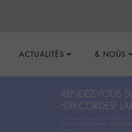
ACTUALITÉS
& NOÛS
RENDEZ-VOUS SU
‘DIX-CORDES’ LA
Après avoir accueilli depuis octobre 201
discussions labohémiennes, notre bon vie
nouvel espace de discussion pour les labo