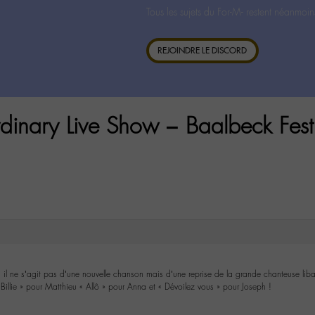
Tous les sujets du For-M- restent néanmoin
REJOINDRE LE DISCORD
dinary Live Show – Baalbeck Festi
 il ne s’agit pas d’une nouvelle chanson mais d’une reprise de la grande chanteuse liban
 Billie » pour Matthieu « Allô » pour Anna et « Dévoilez vous » pour Joseph !