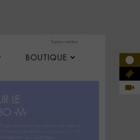
Espace membre
BOUTIQUE
R LE
BO -M-
5 des centaines et des centaines de sujets de
ux Forum laisse désormais sa place à un tout
hémien‧ne‧s: le « Dix-cordes ».