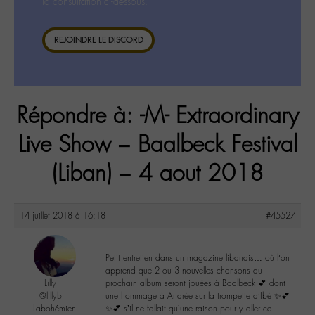
la consultation ci-dessous.
REJOINDRE LE DISCORD
Répondre à: -M- Extraordinary
Live Show – Baalbeck Festival
(Liban) – 4 aout 2018
14 juillet 2018 à 16:18
#45527
Petit entretien dans un magazine libanais… où l’on
apprend que 2 ou 3 nouvelles chansons du
Lilly
prochain album seront jouées à Baalbeck 💕 dont
@lillyb
une hommage à Andrée sur la trompette d’Ibé ✨💕
Labohémien
✨💕 s’il ne fallait qu’une raison pour y aller ce