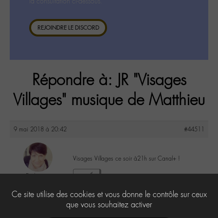
la consultation ci-dessous.
REJOINDRE LE DISCORD
Répondre à: JR "Visages
Villages" musique de Matthieu
9 mai 2018 à 20:42
#44511
Visages Villages ce soir à21h sur Canal+ !
Evelyne
3
@evelyne
Ce site utilise des cookies et vous donne le contrôle sur ceux
Labohémien
397 messages
que vous souhaitez activer