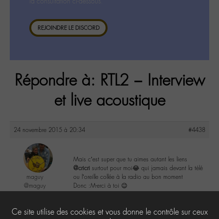
la consultation ci-dessous.
REJOINDRE LE DISCORD
Répondre à: RTL2 – Interview
et live acoustique
24 novembre 2015 à 20:34
#4438
Mais c’est super que tu aimes autant les liens
@cricri
surtout pour moi😂 qui jamais devant la télé
maguy
ou l’oreille collée à la radio au bon moment
@maguy
Donc :M-erci à toi 😉
Labohémien
3168 messages
4
Ce site utilise des cookies et vous donne le contrôle sur ceux