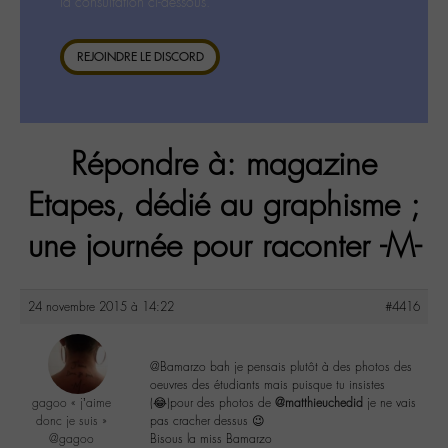
la consultation ci-dessous.
REJOINDRE LE DISCORD
Répondre à: magazine
Etapes, dédié au graphisme ;
une journée pour raconter -M-
24 novembre 2015 à 14:22
#4416
@Bamarzo bah je pensais plutôt à des photos des
oeuvres des étudiants mais puisque tu insistes
gagoo « j’aime
(😂)pour des photos de
@matthieuchedid
je ne vais
donc je suis »
pas cracher dessus 😉
@gagoo
Bisous la miss Bamarzo