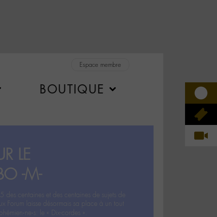
Espace membre
BOUTIQUE
R LE
BO -M-
5 des centaines et des centaines de sujets de
ux Forum laisse désormais sa place à un tout
hémien‧ne‧s: le « Dix-cordes ».