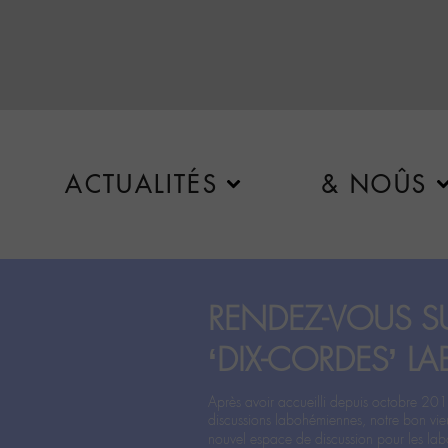
ACTUALITÉS
& NOÛS
RENDEZ-VOUS SU
‘DIX-CORDES’ LA
Après avoir accueilli depuis octobre 201
discussions labohémiennes, notre bon vie
nouvel espace de discussion pour les labo