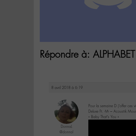
Répondre à: ALPHABET 
8 avril 2018 à 6:19
Pour la semaine D j’offer ces v
Deluxe Ft. -M- – Acoustik Mo
« Baby That’s You »
DonnaL
@donnal