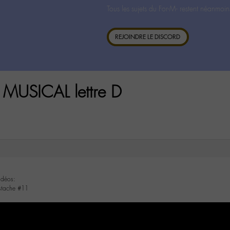
Tous les sujets du For-M- restent néanmoin
REJOINDRE LE DISCORD
MUSICAL lettre D
idéos:
ustache #11