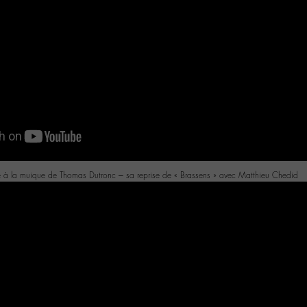
é à la muique de Thomas Dutronc – sa reprise de « Brassens » avec Matthieu Chedid