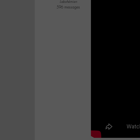
Labohémien
596 messages