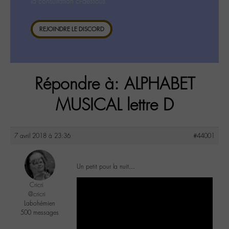
la consultation ci-dessous.
REJOINDRE LE DISCORD
Répondre à: ALPHABET
MUSICAL lettre D
7 avril 2018 à 23:36
#44001
Un petit pour la nuit…
Cricri
@cricri
Labohémien
500 messages