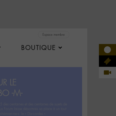
Espace membre
BOUTIQUE
R LE
BO -M-
5 des centaines et des centaines de sujets de
ux Forum laisse désormais sa place à un tout
hémien‧ne‧s: le « Dix-cordes ».