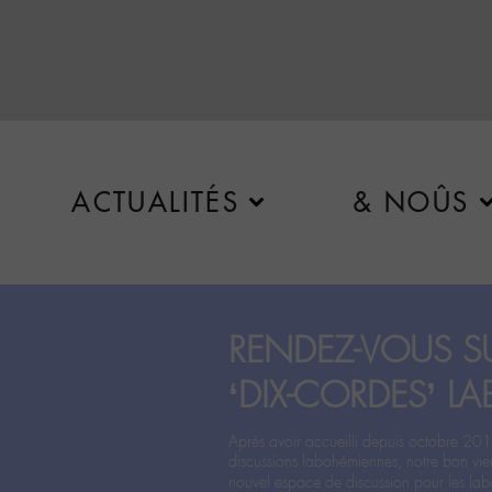
ACTUALITÉS
& NOÛS
RENDEZ-VOUS SU
‘DIX-CORDES’ LA
Après avoir accueilli depuis octobre 201
discussions labohémiennes, notre bon vie
nouvel espace de discussion pour les labo