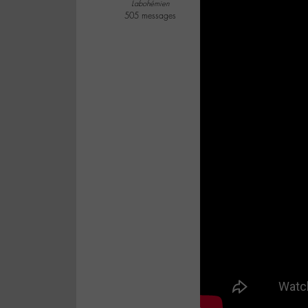
Labohémien
505 messages