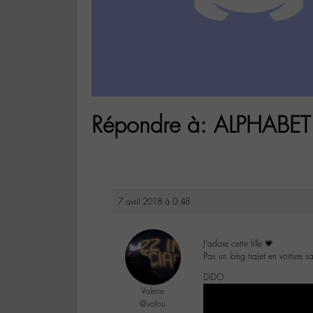
Répondre à: ALPHABET 
7 avril 2018 à 0:48
J’adore cette fille 💗
Pas un long trajet en voiture 
DIDO
Valerie
@valou