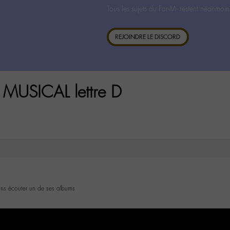
Tous les sujets du For-M- restent néanmoin
REJOINDRE LE DISCORD
MUSICAL lettre D
sans écouter un de ses albums