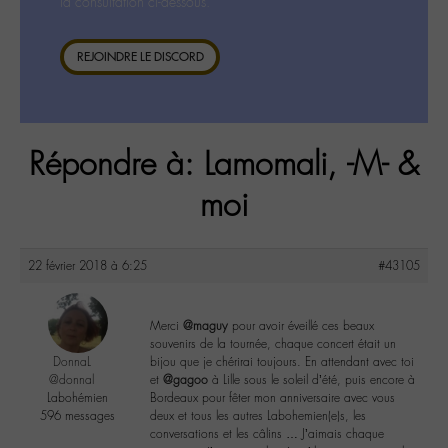
la consultation ci-dessous.
REJOINDRE LE DISCORD
Répondre à: Lamomali, -M- &
moi
22 février 2018 à 6:25
#43105
Merci
@maguy
pour avoir éveillé ces beaux
souvenirs de la tournée, chaque concert était un
DonnaL
bijou que je chérirai toujours. En attendant avec toi
@donnal
et
@gagoo
à Lille sous le soleil d’été, puis encore à
Labohémien
Bordeaux pour fêter mon anniversaire avec vous
596 messages
deux et tous les autres Labohemien(e)s, les
conversations et les câlins … J’aimais chaque