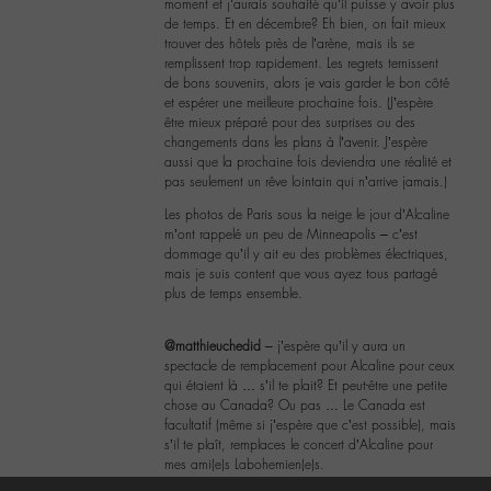
moment et j’aurais souhaité qu’il puisse y avoir plus
de temps. Et en décembre? Eh bien, on fait mieux
trouver des hôtels près de l’arène, mais ils se
remplissent trop rapidement. Les regrets ternissent
de bons souvenirs, alors je vais garder le bon côté
et espérer une meilleure prochaine fois. (J’espère
être mieux préparé pour des surprises ou des
changements dans les plans à l’avenir. J’espère
aussi que la prochaine fois deviendra une réalité et
pas seulement un rêve lointain qui n’arrive jamais.)
Les photos de Paris sous la neige le jour d’Alcaline
m’ont rappelé un peu de Minneapolis – c’est
dommage qu’il y ait eu des problèmes électriques,
mais je suis content que vous ayez tous partagé
plus de temps ensemble.
@matthieuchedid
– j’espère qu’il y aura un
spectacle de remplacement pour Alcaline pour ceux
qui étaient là … s’il te plait? Et peut-être une petite
chose au Canada? Ou pas … Le Canada est
facultatif (même si j’espère que c’est possible), mais
s’il te plaît, remplaces le concert d’Alcaline pour
mes ami(e)s Labohemien(e)s.