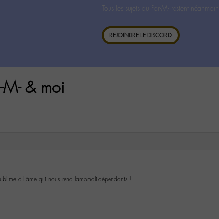
Tous les sujets du For-M- restent néanmoin
REJOINDRE LE DISCORD
 -M- & moi
 sublime à l’âme qui nous rend lamomali-dépendants !