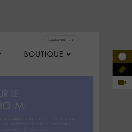
Espace membre
BOUTIQUE
R LE
BO -M-
5 des centaines et des centaines de sujets de
ux Forum laisse désormais sa place à un tout
hémien‧ne‧s: le « Dix-cordes ».