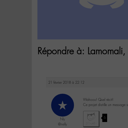
Répondre à: Lamomali,
21 février 2018 à 22:12
Wahoou! Quel récit!
Ce projet distille un message
6
Nly
@nelly