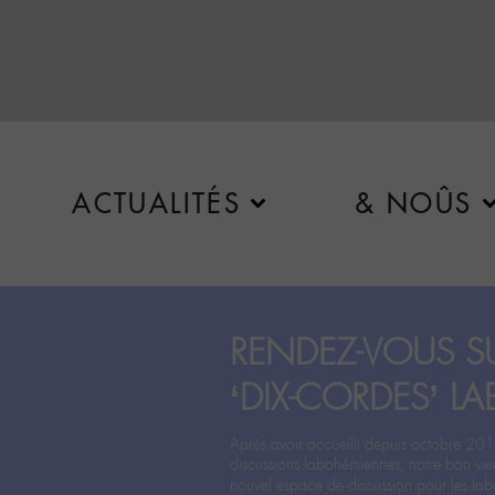
ACTUALITÉS
& NOÛS
RENDEZ-VOUS SU
‘DIX-CORDES’ LA
Après avoir accueilli depuis octobre 201
discussions labohémiennes, notre bon vie
nouvel espace de discussion pour les labo