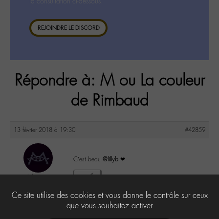
la consultation ci-dessous.
REJOINDRE LE DISCORD
Répondre à: M ou La couleur
de Rimbaud
13 février 2018 à 19:30
#42859
C’est beau
@lillyb
❤
labom
7
@labom
Ce site utilise des cookies et vous donne le contrôle sur ceux
Keymaster
656 messages
que vous souhaitez activer