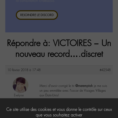
la consultation ci-dessous.
REJOINDRE LE DISCORD
Répondre à: VICTOIRES – Un
nouveau record….discret
10 février 2018 à 17:48
#42548
Merci d’avoir corrigé le tir
@meremptah
je me suis
un peu emmêlée avec l’oscar de Visages Villages
Evelyne
aux États-Unis!
@evelyne
Labohémien
1
Ce site utilise des cookies et vous donne le contrôle sur ceux
397 messages
que vous souhaitez activer