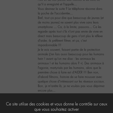
qu’il a enregistré et l’appelle…
Vous devinez la suite ? Le téléphone résonne dans
la poche de l’accidentée…
Bref, tout ça pour dire que beaucoup de jeunes (et
de moins jeunes) ne savent plus vivre sans leurs
smartphone … Ca, à la limite, passons… Ca les
regarde après tout s’ils n’ont pas envie de vivre en
direct mais beaucoup de gens n’ont plus le réflexe
d’aider, ils préfèrent filmer, et ça, c’est
impardonnable !!!
Je le vois souvent, faisant partie de la protection
animale (j’en fais aussi beaucoup pour les humains
hein ! avant qu’on me dise : les animaux les
animaux ! et les humains alors ? »). Des animaux à
l’agonie, martyrisés par les humains, alors que la
première chose à faire est d’AIDER !!! Ben non,
d’abord filmons, histoire de se faire mousser avec
quelque chose d’intéressant sur les réseaux sociaux.
Bon, je m’arrête là, je ne voulais pas vous déprimer
encore plus…
1
Ce site utilise des cookies et vous donne le contrôle sur ceux
que vous souhaitez activer