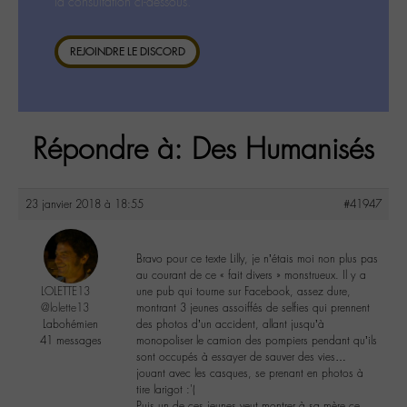
la consultation ci-dessous.
REJOINDRE LE DISCORD
Répondre à: Des Humanisés
23 janvier 2018 à 18:55
#41947
Bravo pour ce texte Lilly, je n’étais moi non plus pas
au courant de ce « fait divers » monstrueux. Il y a
LOLETTE13
une pub qui tourne sur Facebook, assez dure,
@lolette13
montrant 3 jeunes assoiffés de selfies qui prennent
Labohémien
des photos d’un accident, allant jusqu’à
41 messages
monopoliser le camion des pompiers pendant qu’ils
sont occupés à essayer de sauver des vies…
jouant avec les casques, se prenant en photos à
tire larigot :'(
Puis un de ces jeunes veut montrer à sa mère ce