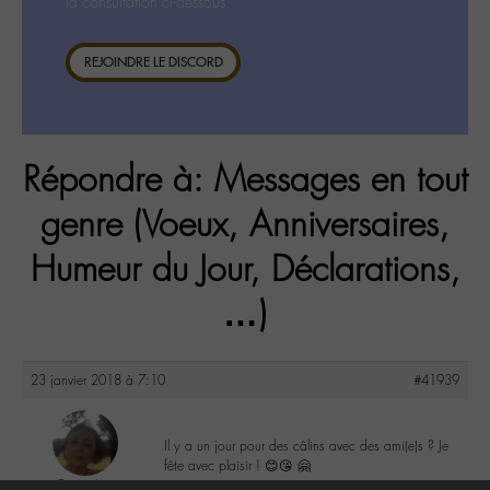
la consultation ci-dessous.
REJOINDRE LE DISCORD
Répondre à: Messages en tout
genre (Voeux, Anniversaires,
Humeur du Jour, Déclarations,
…)
23 janvier 2018 à 7:10
#41939
Il y a un jour pour des câlins avec des ami(e)s ? Je
fête avec plaisir ! 😊😘 🤗
DonnaL