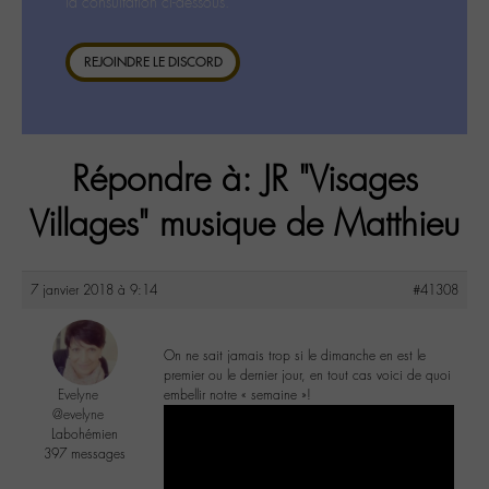
la consultation ci-dessous.
REJOINDRE LE DISCORD
Répondre à: JR "Visages
Villages" musique de Matthieu
7 janvier 2018 à 9:14
#41308
On ne sait jamais trop si le dimanche en est le
premier ou le dernier jour, en tout cas voici de quoi
Evelyne
embellir notre « semaine »!
@evelyne
Labohémien
397 messages