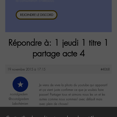
la consultation ci-dessous.
REJOINDRE LE DISCORD
Répondre à: 1 jeudi 1 titre 1
partage acte 4
19 novembre 2015 à 17:15
#4068
Je viens de vivre la photo du youtube qui apparait!
et ça vient juste confirmer ce que je voulais faire
nostalgiedem
passer! Partager tous et aimons nous les un et les
@nostalgiedem
autres comme nous sommes! avec défault mais
Labohémien
avec plein de choses!
22 messages
2