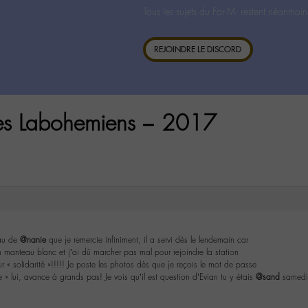
Tous les sujets du For-M- restent néanmoin
REJOINDRE LE DISCORD
es Labohemiens – 2017
au de
@nanie
que je remercie infiniment, il a servi dès le lendemain car
on manteau blanc et j’ai dû marcher pas mal pour rejoindre la station
 « solidarité »!!!!! Je poste les photos dès que je reçois le mot de passe
 » lui, avance à grands pas! Je vois qu’il est question d’Evian tu y étais
@sand
samedi 