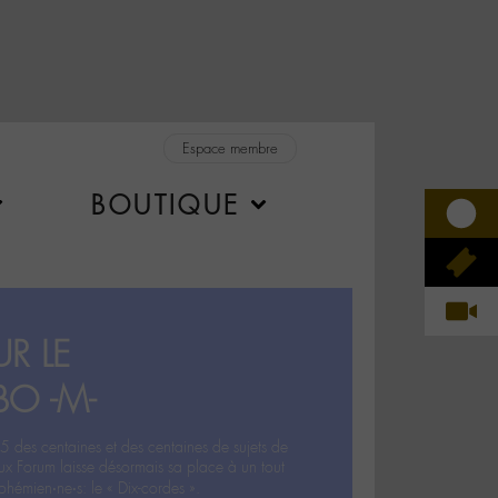
Espace membre
BOUTIQUE
R LE
BO -M-
5 des centaines et des centaines de sujets de
ux Forum laisse désormais sa place à un tout
hémien‧ne‧s: le « Dix-cordes ».