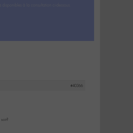
s disponibles à la consultation ci-dessous.
#40366
soir?