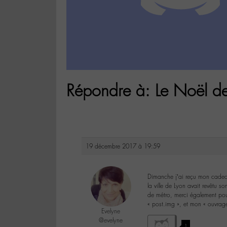
Répondre à: Le Noël d
19 décembre 2017 à 19:59
Dimanche j’ai reçu mon cade
la ville de Lyon avait revêtu s
de métro, merci également pour
« post.img », et mon « ouvrage
Evelyne
@evelyne