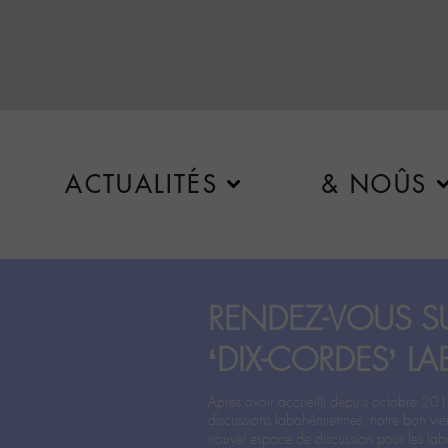
ACTUALITÉS
& NOÛS
RENDEZ-VOUS SU
‘DIX-CORDES’ LA
Après avoir accueilli depuis octobre 201
discussions labohémiennes, notre bon vie
nouvel espace de discussion pour les labo