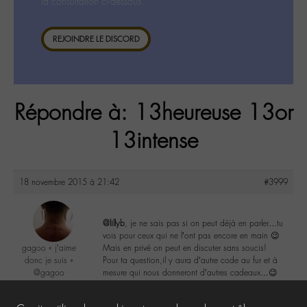
la consultation ci-dessous.
REJOINDRE LE DISCORD
Répondre à: 13heureuse 13or
13intense
18 novembre 2015 à 21:42
#3999
@lillyb
, je ne sais pas si on peut déjà en parler…tu
vois pour ceux qui ne l’ont pas encore en main 😉
gagoo « j’aime
Mais en privé on peut en discuter sans soucis!
donc je suis »
Pour ta question,il y aura d’autre code au fur et à
@gagoo
mesure qui nous donneront d’autres cadeaux…😉
Labohémien
2367 messages
2