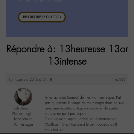
la consultation ci-dessous.
REJOINDRE LE DISCORD
Répondre à: 13heureuse 13or
13intense
18 novembre 2015 à 21:18
#3993
Je les achetée Samedi dernier, vraiment super. J’ai
pas eu encore le temps de me plonger dans ce livre
valentinegi
avec mes écouteurs, trop de devoir et de partiel
@valentinegi
mais je ne perd pas espoir ;)
Labohémien
C’est vraiment super, j’adore les illustrations de
10 messages
Matthias . C’est top aussi le petit cadeau qu’il
nous fait <3