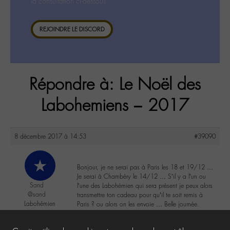
la consultation ci-dessous.
REJOINDRE LE DISCORD
Répondre à: Le Noël des
Labohemiens – 2017
8 décembre 2017 à 14:53
#39090
Bonjour, je ne serai pas à Paris les 18 et 19/12 …
Je serai à Chambéry le 14/12 … S’il y a l’un ou
Sand
l’une des Labohémien qui sera présent je peux alors
@sand
transmettre ton cadeau pour qu’il te soit remis à
Labohémien
Paris ? ou alors on les envoie … Belle journée.
15 messages
0