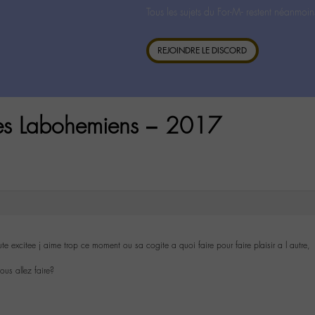
Tous les sujets du For-M- restent néanmoin
REJOINDRE LE DISCORD
es Labohemiens – 2017
te excitee j aime trop ce moment ou sa cogite a quoi faire pour faire plaisir a l autre,
us allez faire?