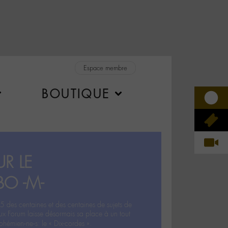
Espace membre
BOUTIQUE
R LE
BO -M-
5 des centaines et des centaines de sujets de
ux Forum laisse désormais sa place à un tout
hémien‧ne‧s: le « Dix-cordes ».