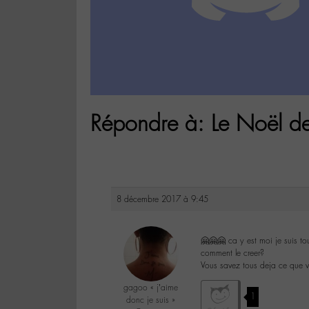
Répondre à: Le Noël d
8 décembre 2017 à 9:45
🤗🤗🤗 ca y est moi je suis tou
comment le creer?
Vous savez tous deja ce que vo
gagoo « j’aime
1
donc je suis »