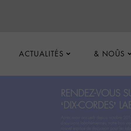
ACTUALITÉS
& NOÛS
RENDEZ-VOUS SU
‘DIX-CORDES’ LA
Après avoir accueilli depuis octobre 201
discussions labohémiennes, notre bon vie
nouvel espace de discussion pour les labo