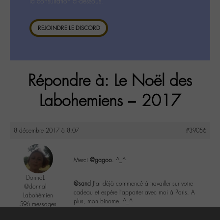
la consultation ci-dessous.
REJOINDRE LE DISCORD
Répondre à: Le Noël des
Labohemiens – 2017
8 décembre 2017 à 8:07
#39056
Merci
@gagoo
. ^_^
DonnaL
@sand
J’ai déjà commencé à travailler sur votre
@donnal
cadeau et espère l’apporter avec moi à Paris. A
Labohémien
plus, mon binome. ^_^
596 messages