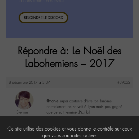
la consultation ci-dessous.
REJOINDRE LE DISCORD
Répondre à: Le Noël des
Labohemiens – 2017
8 décembre 2017 à 3:37
#39052
@nanie
super contente d’être ton binôme
normalement on se voit à Lyon mais pas gagné
Evelyne
que çe soit terminé d’ici là!
@evelyne
Labohémien
2
Ce site utilise des cookies et vous donne le contrôle sur ceux
397 messages
que vous souhaitez activer