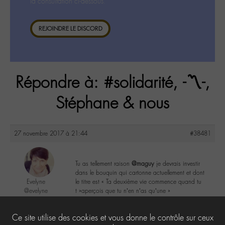
la consultation ci-dessous.
REJOINDRE LE DISCORD
Répondre à: #solidarité, -〽️-,
Stéphane & nous
27 novembre 2017 à 21:44
#38481
Tu as tellement raison
@maguy
je devrais investir
dans le bouquin qui cartonne actuellement et dont
Evelyne
le titre est « Ta deuxième vie commence quand tu
@evelyne
t »aperçois que tu n’en n’as qu’une »
Labohémien
397 messages
2
Ce site utilise des cookies et vous donne le contrôle sur ceux