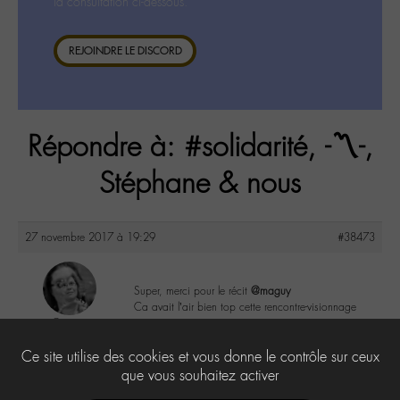
la consultation ci-dessous.
REJOINDRE LE DISCORD
Répondre à: #solidarité, -〽️-,
Stéphane & nous
27 novembre 2017 à 19:29
#38473
Super, merci pour le récit
@maguy
Ca avait l’air bien top cette rencontre-visionnage
Cricri
@cricri
2
Ce site utilise des cookies et vous donne le contrôle sur ceux
Labohémien
500 messages
que vous souhaitez activer