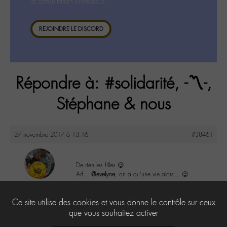
la consultation ci-dessous.
REJOINDRE LE DISCORD
Répondre à: #solidarité, -〽️-,
Stéphane & nous
27 novembre 2017 à 13:16
#38461
De rien les filles 😉
Arf…
@evelyne
, on a qu’une vie alors… 😉
maguy
@maguy
5
Ce site utilise des cookies et vous donne le contrôle sur ceux
Labohémien
3168 messages
que vous souhaitez activer