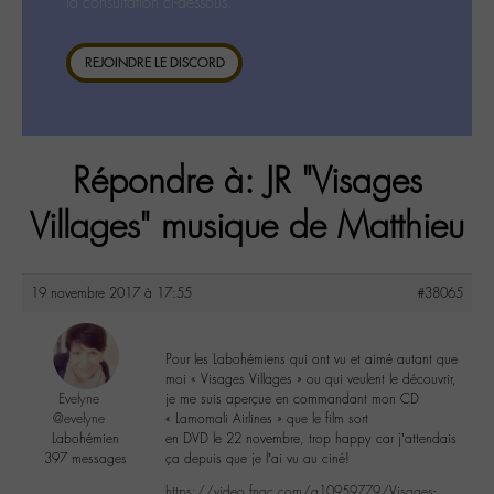
la consultation ci-dessous.
REJOINDRE LE DISCORD
Répondre à: JR "Visages
Villages" musique de Matthieu
19 novembre 2017 à 17:55
#38065
Pour les Labohémiens qui ont vu et aimé autant que
moi « Visages Villages » ou qui veulent le découvrir,
Evelyne
je me suis aperçue en commandant mon CD
@evelyne
« Lamomali Airlines » que le film sort
Labohémien
en DVD le 22 novembre, trop happy car j’attendais
397 messages
ça depuis que je l’ai vu au ciné!
https://video.fnac.com/a10959779/Visages-