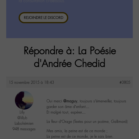
la consultation ci-dessous.
REJOINDRE LE DISCORD
Répondre à: La Poésie
d'Andrée Chedid
15 novembre 2015 à 18:43
#3805
Oui merci
@maguy
, toujours s’émerveiller, toujours
garder son âme d’enfant…
Lilly
Et malgré tout, espérer…
@lillyb
La fleur d’Orage (Textes pour un poème, Gallimard)
Labohémien
948 messages
Mes amis, la peine est de ce monde ;
La peine est de ce monde, je le sais bien.