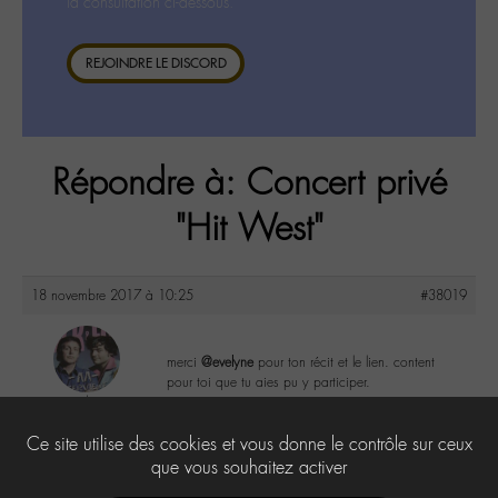
la consultation ci-dessous.
REJOINDRE LE DISCORD
Répondre à: Concert privé
"Hit West"
18 novembre 2017 à 10:25
#38019
merci
@evelyne
pour ton récit et le lien. content
pour toi que tu aies pu y participer.
yapasderror
@yapasderror
2
Ce site utilise des cookies et vous donne le contrôle sur ceux
Labohémien
183 messages
que vous souhaitez activer