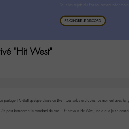
Tous les sujets du For-M- restent néanmoin
REJOINDRE LE DISCORD
ivé "Hit West"
ce partage ! C’était quelque chose ce Live ! Ces solos endiablés, ce moment avec l
 à 5h pour bombarder le standard de sms… Et bravo à Hit West, radio que je ne connai