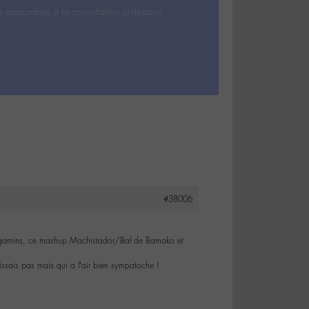
s disponibles à la consultation ci-dessous.
#38006
es gamins, ce mashup Machistador/Bal de Bamako et
ssais pas mais qui a l’air bien sympatoche !