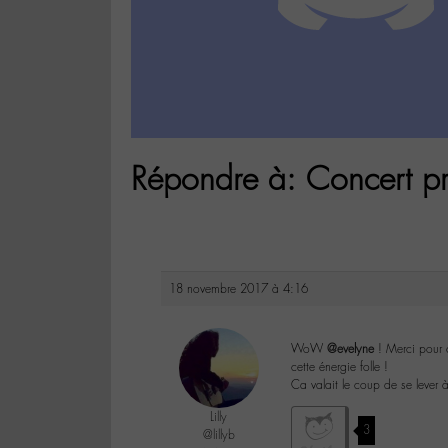
Répondre à: Concert pr
18 novembre 2017 à 4:16
WoW
@evelyne
! Merci pour 
cette énergie folle !
Ca valait le coup de se lever
Lilly
3
@lillyb