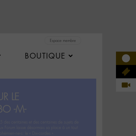
Espace membre
BOUTIQUE
R LE
BO -M-
5 des centaines et des centaines de sujets de
ux Forum laisse désormais sa place à un tout
hémien‧ne‧s: le « Dix-cordes ».