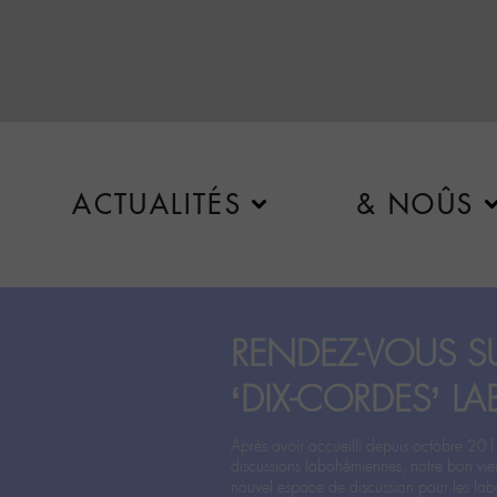
ACTUALITÉS
& NOÛS
RENDEZ-VOUS SU
‘DIX-CORDES’ LA
Après avoir accueilli depuis octobre 201
discussions labohémiennes, notre bon vie
nouvel espace de discussion pour les labo