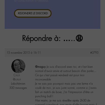
la consultation ci-dessous.
REJOINDRE LE DISCORD
Répondre à: …..😩
15 novembre 2015 à 16:11
#3793
@maguy
Je suis d’accord avec toi, et c’est bien
normal d’avoir envie et surtout besoin d’en parler…
Cricri
Ce qui s’est passé vendredi est pour moi
@cricri
inconcevable
Labohémien
Je ne sais pas pourquoi mais pas une larme n’a
500 messages
coulé de moi, je suis juste sonné, comme si j’avais
fait un match de boxe, j’ai l’impression d’être un
punching ball !
Hier matin, je me suis réveillée après 2h30 de
sommeil compliqué, pas envie d’aller bosser mais il