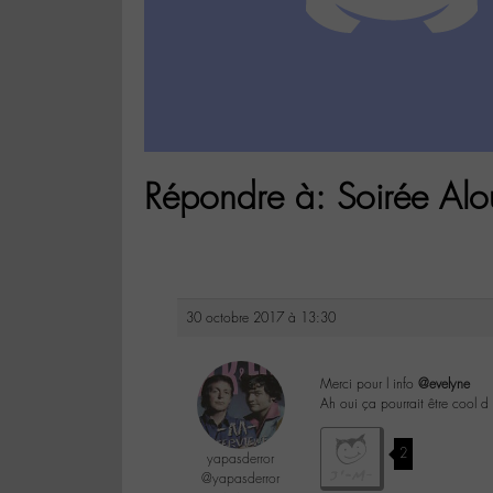
Répondre à: Soirée Alo
30 octobre 2017 à 13:30
Merci pour l info
@evelyne
Ah oui ça pourrait être cool d
2
yapasderror
@yapasderror