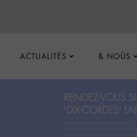
ACTUALITÉS
& NOÛS
RENDEZ-VOUS SU
‘DIX-CORDES’ LA
Après avoir accueilli depuis octobre 201
discussions labohémiennes, notre bon vie
nouvel espace de discussion pour les labo