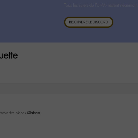
Tous les sujets du For-M- restent néanmoin
REJOINDRE LE DISCORD
uette
 avoir des places
@labom