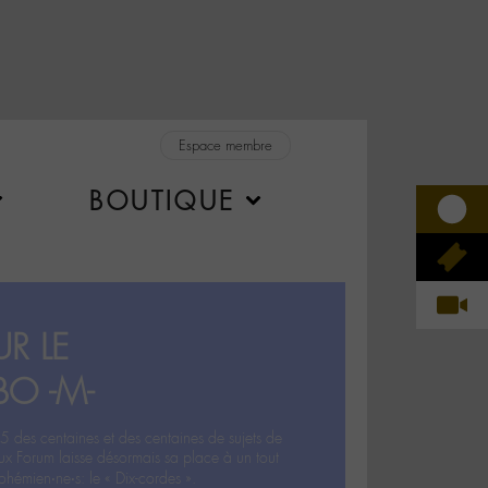
Espace membre
BOUTIQUE
R LE
BO -M-
5 des centaines et des centaines de sujets de
ux Forum laisse désormais sa place à un tout
hémien‧ne‧s: le « Dix-cordes ».