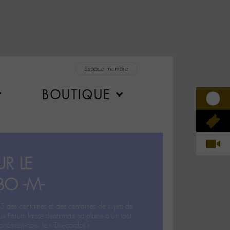
Espace membre
BOUTIQUE
R LE
BO -M-
5 des centaines et des centaines de sujets de
ux Forum laisse désormais sa place à un tout
hémien‧ne‧s: le « Dix-cordes ».