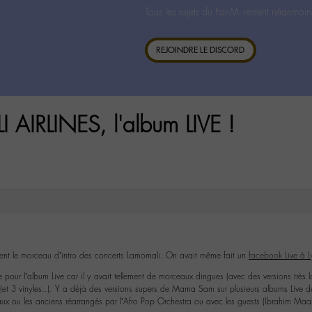
Tous les sujets du For-M- restent néanmoin
REJOINDRE LE DISCORD
AIRLINES, l'album LIVE !
nt le morceau d’intro des concerts Lamomali. On avait même fait un
facebook Live à 
pour l’album Live car il y avait tellement de morceaux dingues (avec des versions très lo
 (et 3 vinyles..). Y a déjà des versions supers de Mama Sam sur plusieurs albums Live 
aux ou les anciens réarrangés par l’Afro Pop Orchestra ou avec les guests (Ibrahim Maal