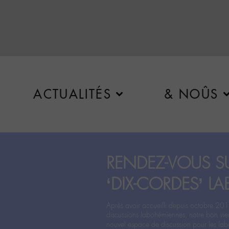
ACTUALITÉS
& NOÛS
RENDEZ-VOUS SU
‘DIX-CORDES’ LA
Après avoir accueilli depuis octobre 201
discussions labohémiennes, notre bon vie
nouvel espace de discussion pour les labo