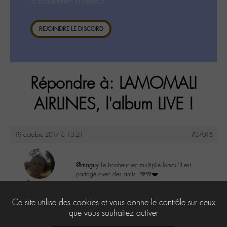
la consultation ci-dessous.
REJOINDRE LE DISCORD
Répondre à: LAMOMALI
AIRLINES, l'album LIVE !
19 octobre 2017 à 13:21
#37015
@maguy
Le bonheur est multiplié lorsqu’il est
partagé avec des amis. 💚💛❤️
DonnaL
@donnal
0
Ce site utilise des cookies et vous donne le contrôle sur ceux
Labohémien
596 messages
que vous souhaitez activer